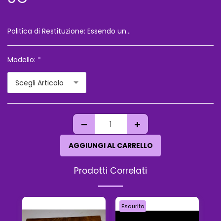
Politica di Restituzione:
Essendo una vendita a distanza il cliente ha diritto di recesso,le spese di spedizione saranno a suo carico,e ogni oggetto non dovra&#039; essere alterato,rispetto a come vie è arrivato Vi consigliamo sempre di chiedere l&#039;assicurazione per il vostro ordine,perche&#039; in caso di smarrimento o danneggiamento,non risponderemo dell&#039;accaduto
Modello:
*
Scegli Articolo
AGGIUNGI AL CARRELLO
Prodotti Correlati
Esaurito