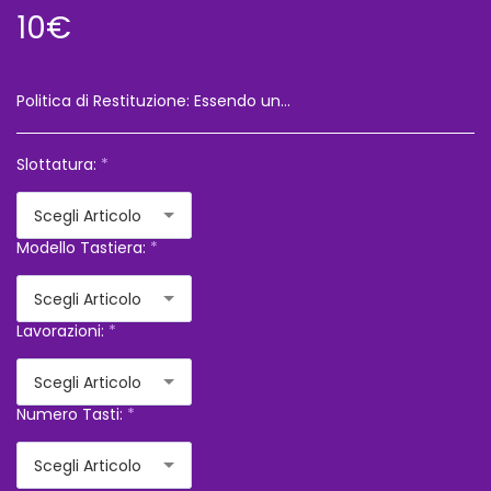
10
€
Politica di Restituzione:
Essendo una vendita a distanza il cliente ha diritto di recesso,le spese di spedizione saranno a suo carico,e ogni oggetto non dovra&#039; essere alterato,rispetto a come vie è arrivato Vi consigliamo sempre di chiedere l&#039;assicurazione per il vostro ordine,perche&#039; in caso di smarrimento o danneggiamento,non risponderemo dell&#039;accaduto
Slottatura:
*
Scegli Articolo
Modello Tastiera:
*
Scegli Articolo
Lavorazioni:
*
Scegli Articolo
Numero Tasti:
*
Scegli Articolo