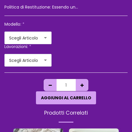
Politica di Restituzione:
Essendo una vendita a distanza il cliente ha diritto di recesso,le spese di spedizione saranno a suo carico,e ogni oggetto non dovra&#039; essere alterato,rispetto a come vie è arrivato Vi consigliamo sempre di chiedere l&#039;assicurazione per il vostro ordine,perche&#039; in caso di smarrimento o danneggiamento,non risponderemo dell&#039;accaduto
Modello:
*
Scegli Articolo
Lavorazioni:
*
Scegli Articolo
AGGIUNGI AL CARRELLO
Prodotti Correlati