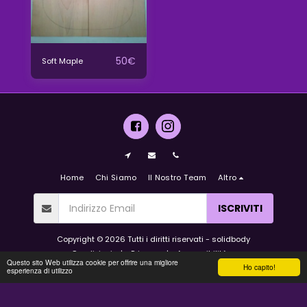
50
€
Soft Maple
Home
Chi Siamo
Il Nostro Team
Altro
ISCRIVITI
Copyright © 2026 Tutti i diritti riservati -
solidbody
Condizioni
|
Privacy
|
Accessibilità
Questo sito Web utilizza cookie per offrire una migliore
Ho capito!
esperienza di utilizzo