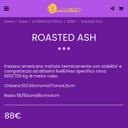
Home
Store
LIUTERIA ELETTRICA
BODY
Roasted Ash
ROASTED ASH
Frassino americano trattato termicamente con stabilita' e
compattezza ad altissimi livelli.Peso specifico circa
600/700 Kg al metro cubo.
Chitarra 50/45cmcmx17cmx4,5cm
Basso 55/50cmx18cmx4cm
88
€