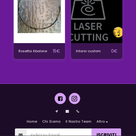
15
€
0
€
Rosetta Abalone
Intarsi custom
Home
Chi Siamo
Il Nostro Team
Altro
ISCRIVITI