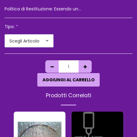
Politica di Restituzione:
Essendo una vendita a distanza il cliente ha diritto di recesso,le spese di spedizione saranno a suo carico,e ogni oggetto non dovra&#039; essere alterato,rispetto a come vie è arrivato Vi consigliamo sempre di chiedere l&#039;assicurazione per il vostro ordine,perche&#039; in caso di smarrimento o danneggiamento,non risponderemo dell&#039;accaduto
Tipo:
*
Scegli Articolo
AGGIUNGI AL CARRELLO
Prodotti Correlati