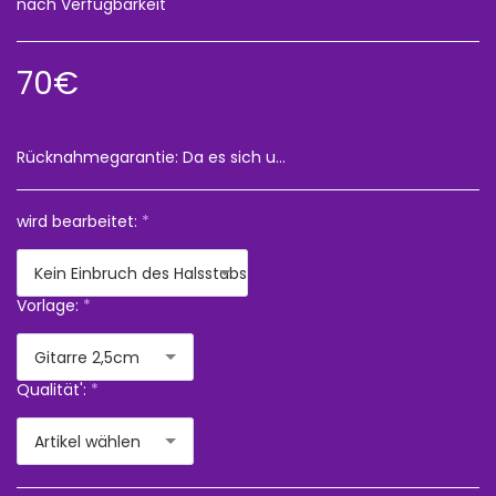
nach Verfügbarkeit
70
€
Rücknahmegarantie:
Da es sich um einen Fernabsatz handelt, hat der Kunde das Widerrufsrecht, die Versandkosten gehen zu seinen Lasten und jedes Objekt darf im Vergleich zum Lieferzustand nicht verändert werden. Wir empfehlen Ihnen immer, für Ihre Bestellung eine Versicherung abzuschließen, denn „ Im Falle eines Verlusts oder einer Beschädigung übernehmen wir keine Verantwortung für den Vorfall
wird bearbeitet:
*
Kein Einbruch des Halsstabs
Vorlage:
*
Gitarre 2,5cm
Qualität':
*
Artikel wählen