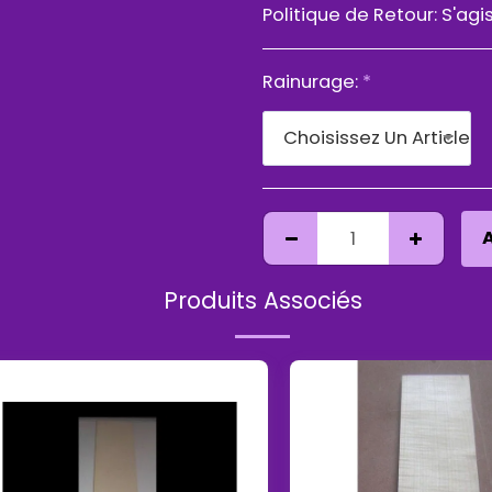
Politique de Retour:
S'agissant d'une vente à distance, le client dispose d'un droit de rétractation, les frais de port se
Rainurage:
*
Choisissez Un Article
Produits Associés