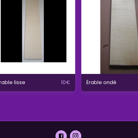
rable lisse
Érable ondé
10
€