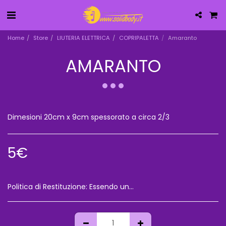
Home
Store
LIUTERIA ELETTRICA
COPRIPALETTA
Amaranto
AMARANTO
Dimesioni 20cm x 9cm spessorato a circa 2/3
5
€
Politica di Restituzione:
Essendo una vendita a distanza il cliente ha diritto di recesso,le spese di spedizione saranno a suo carico,e ogni oggetto non dovra&#039; essere alterato,rispetto a come vie è arrivato Vi consigliamo sempre di chiedere l&#039;assicurazione per il vostro ordine,perche&#039; in caso di smarrimento o danneggiamento,non risponderemo dell&#039;accaduto