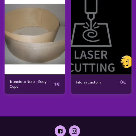
Tranciato Nero - Body -
0
€
Intarsi custom
4
€
Copy